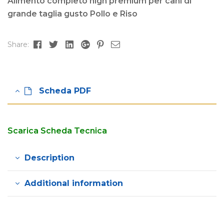
Alimento completo high premium per cani di
grande taglia gusto Pollo e Riso
Facebook
Twitter
Linkedin
Google+
Pinterest
Email
Share:
Scheda PDF
Scarica Scheda Tecnica
Description
Additional information