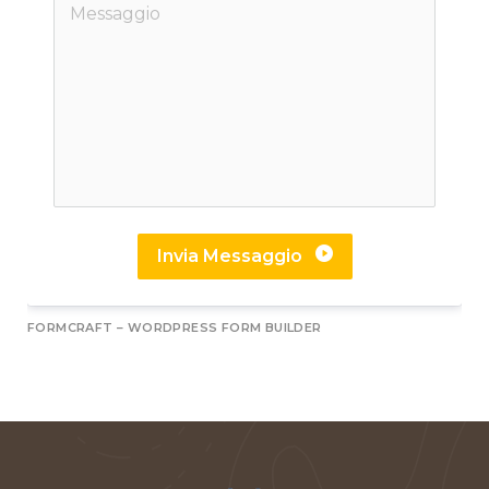
Invia Messaggio
A
FORMCRAFT – WORDPRESS FORM BUILDER
l
t
e
r
n
a
t