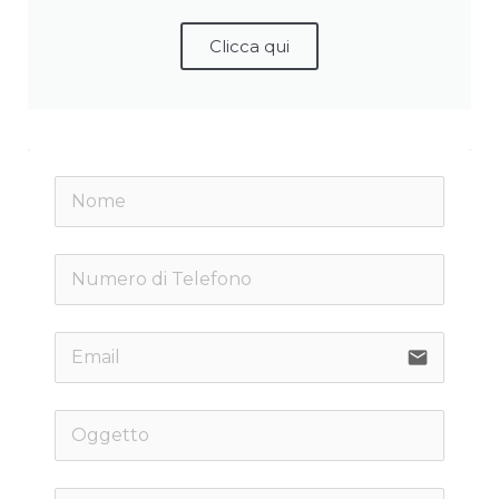
Clicca qui
email