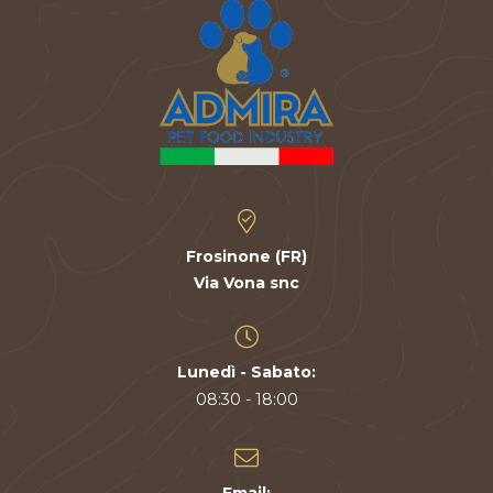
v
e
Frosinone (FR)
Via Vona snc
Lunedì - Sabato:
08:30 - 18:00