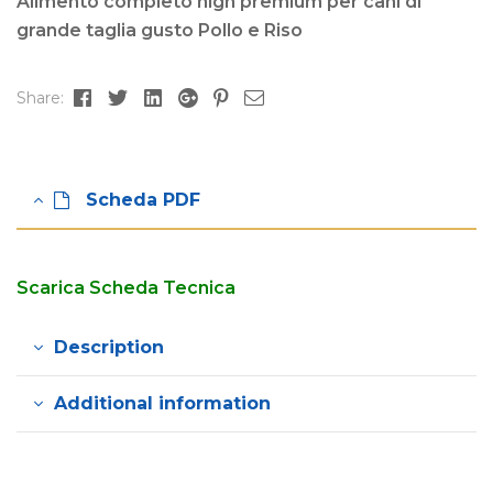
Alimento completo high premium per cani di
grande taglia gusto Pollo e Riso
Facebook
Twitter
Linkedin
Google+
Pinterest
Email
Share:
Scheda PDF
Scarica Scheda Tecnica
Description
Additional information