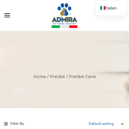
Italian
English
Home
/
Prelibè
/ Prelibè Cane
Filter By