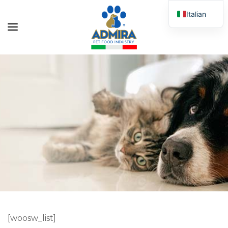
Italian
English
[woosw_list]