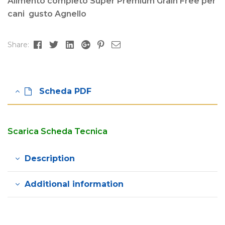
Alimento completo Super Premium Grain Free per
cani gusto Agnello
Facebook
Twitter
Linkedin
Google+
Pinterest
Email
Share:
Scheda PDF
Scarica Scheda Tecnica
Description
Additional information