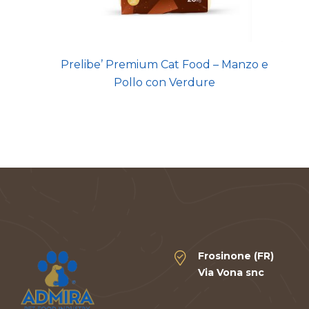
Prelibe’ Premium Cat Food – Manzo e
Pollo con Verdure
Frosinone (FR)
Via Vona snc