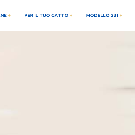
ANE
PER IL TUO GATTO
MODELLO 231