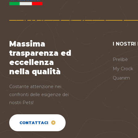
Massima
I NOSTRI
trasparenza ed
Prelibè
eccellenza
My Crock
nella qualità
Quanim
Costante attenzione nei
confronti delle esigenze dei
nostri Pets!
CONTATTACI